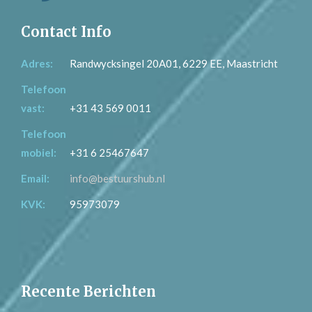
Contact Info
Adres:
Randwycksingel 20A01, 6229 EE, Maastricht
Telefoon
vast:
+31 43 569 0011
Telefoon
mobiel:
+31 6 25467647
Email:
info@bestuurshub.nl
KVK:
95973079
Recente Berichten