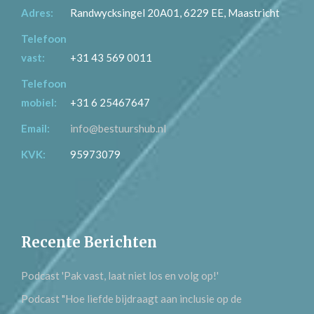
Adres:
Randwycksingel 20A01, 6229 EE, Maastricht
Telefoon
vast:
+31 43 569 0011
Telefoon
mobiel:
+31 6 25467647
Email:
info@bestuurshub.nl
KVK:
95973079
Recente Berichten
Podcast 'Pak vast, laat niet los en volg op!'
Podcast "Hoe liefde bijdraagt aan inclusie op de