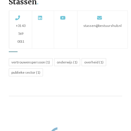
Stassen
.
+31 43
stassen@bestuurshub.nl
569
0011
vertrouwenspersoon (1)
onderwijs (1)
overheid (1)
publieke sector (1)