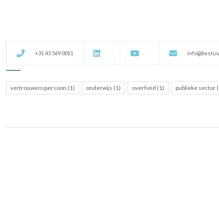
+31 43 569 0011
info@bestuu
vertrouwenspersoon (1)
onderwijs (1)
overheid (1)
publieke sector (