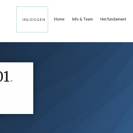
Home
Info & Team
Het fundament
INLOGGEN
01
.