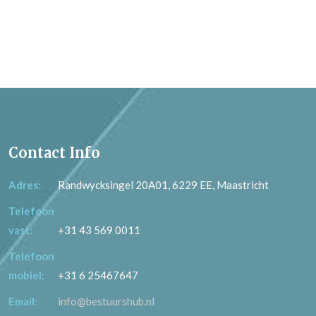
Contact Info
Adres:
Randwycksingel 20A01, 6229 EE, Maastricht
Telefoon
vast:
+31 43 569 0011
Telefoon
mobiel:
+31 6 25467647
Email:
info@bestuurshub.nl