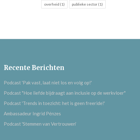
overheid (1)
publieke sector (1)
Recente Berichten
Podcast 'Pak vast, laat niet los en volg op!'
Podcast "Hoe liefde bijdraagt aan inclusie op de werkvloer"
Podcast 'Trends in toezicht: het is geen freeride!'
Ambassadeur Ingrid Pénzes
Podcast 'Stemmen van Vertrouwen'